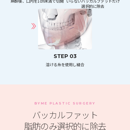
麻酔後、口内を1cm未満で切開
いらないバッカルファットだけ
選択的に除去
STEP 03
溶ける糸を使用し縫合
BYME PLASTIC SURGERY
バッカルファット
脂肪のみ選択的に除去