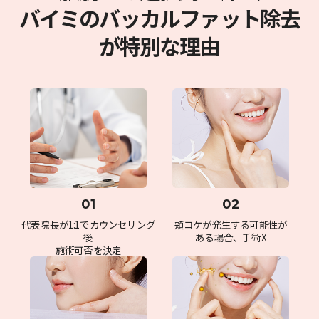
バイミのバッカルファット除去
が特別な理由
01
02
代表院長が1:1でカウンセリング
頬コケが発生する可能性が
後
ある場合、手術X
施術可否を決定