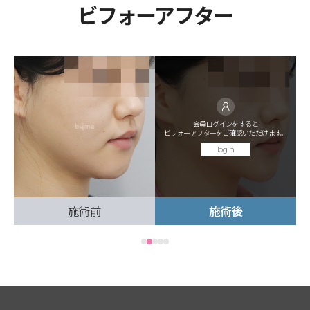
ビフォーアフター
会員ログインをすると
。
ビフォーアフターをご確認いただけます。
login
施術前
施術後