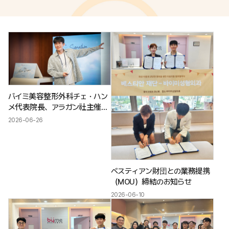
バイミ美容整形外科チェ・ハン
メ代表院長、アラガン社主催
「2026 Alive Busan」に登壇
2026-06-26
ベスティアン財団との業務提携
（MOU）締結のお知らせ
2026-06-10