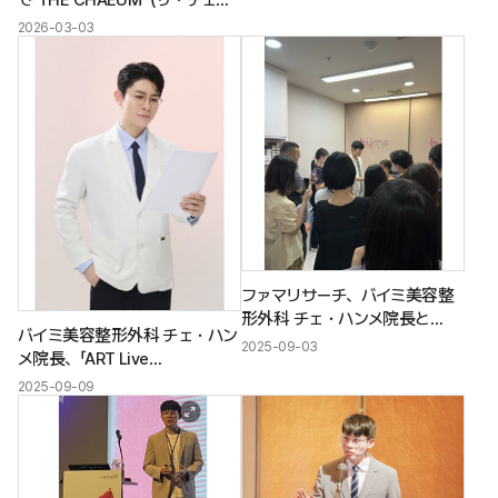
ム）」TOP 5クリニックに選出
2026-03-03
ファマリサーチ、バイミ美容整
形外科 チェ・ハンメ院長と
バイミ美容整形外科 チェ・ハン
「Rejuviel（リジュビエル）」共同
2025-09-03
メ院長、「ART Live
シンポジウムを開催
Symposium（アート・ライブ・
2025-09-09
シンポジウム）」を盛況のうちに
終了