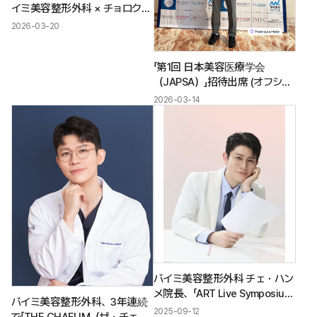
イミ美容整形外科 × チョロクウ
サン(緑の傘)子供財団 協約式の
2026-03-20
現場から
「第1回 日本美容医療学会
（JAPSA）」招待出席 (オフショ
ット)
2026-03-14
バイミ美容整形外科 チェ・ハン
メ院長、「ART Live Symposium」
バイミ美容整形外科、3年連続
で肩フィラー施術を実演
2025-09-12
で「THE CHAEUM（ザ・チェウ