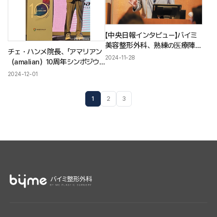
【中央日報インタビュー】バイミ
美容整形外科、熟練の医療陣と
チェ・ハンメ院長、「アマリアン
整形外科専門医が勢揃い
2024-11-28
（amalian）10周年シンポジウ
ム」にキーノートスピーカーとし
2024-12-01
て登壇
1
2
3