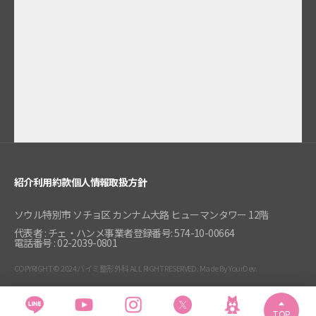
紹介
利用約款
個人情報取扱方針
ソウル特別市 ソチョ区 カンナム大路 ヒューマンタワー 12階
代表者 : チェ・ハンメ
事業者登録番号: 574-10-00664
電話番号 : 02-2039-0801
COPYRIGHT © 2024 バイミ整形外科 ALL RIGHT RESERVED. Made By YourDev.
TOP